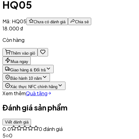
HQ05
Mã:
HQ05
Chưa có đánh giá
Chia sẻ
18.000 ₫
Còn hàng
Thêm vào giỏ
Mua ngay
Giao hàng & Đổi trả
Bảo hành 10 năm
Xác thực NFC chính hãng
Xem thêm
Quà tặng
Đánh giá sản phẩm
Viết đánh giá
0.0
0
đánh giá
5
0