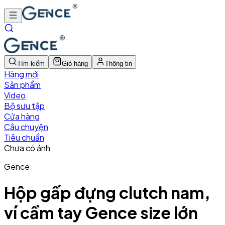
Tìm kiếm
Giỏ hàng
Thông tin
Hàng mới
Sản phẩm
Video
Bộ sưu tập
Cửa hàng
Câu chuyện
Tiêu chuẩn
Chưa có ảnh
Gence
Hộp gấp đựng clutch nam,
ví cầm tay Gence size lớn