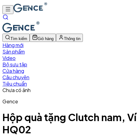
Tìm kiếm
Giỏ hàng
Thông tin
Hàng mới
Sản phẩm
Video
Bộ sưu tập
Cửa hàng
Câu chuyện
Tiêu chuẩn
Chưa có ảnh
Gence
Hộp quà tặng Clutch nam, Ví
HQ02