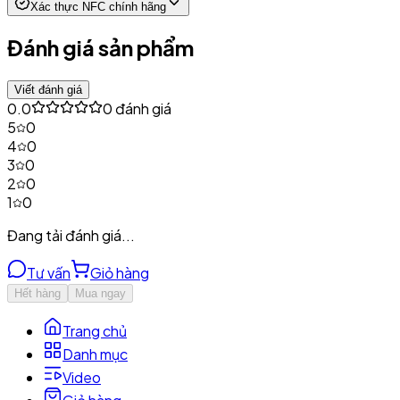
Xác thực NFC chính hãng
Đánh giá sản phẩm
Viết đánh giá
0.0
0
đánh giá
5
0
4
0
3
0
2
0
1
0
Đang tải đánh giá...
Tư vấn
Giỏ hàng
Hết hàng
Mua ngay
Trang chủ
Danh mục
Video