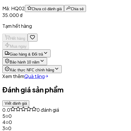
Mã:
HQ02
Chưa có đánh giá
Chia sẻ
35.000 ₫
Tạm hết hàng
Hết hàng
Mua ngay
Giao hàng & Đổi trả
Bảo hành 10 năm
Xác thực NFC chính hãng
Xem thêm
Quà tặng
Đánh giá sản phẩm
Viết đánh giá
0.0
0
đánh giá
5
0
4
0
3
0