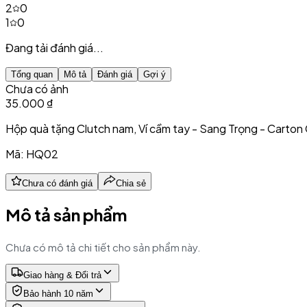
2
0
1
0
Đang tải đánh giá...
Tổng quan
Mô tả
Đánh giá
Gợi ý
Chưa có ảnh
35.000 ₫
Hộp quà tặng Clutch nam, Ví cầm tay - Sang Trọng - Carto
Mã:
HQ02
Chưa có đánh giá
Chia sẻ
Mô tả sản phẩm
Chưa có mô tả chi tiết cho sản phẩm này.
Giao hàng & Đổi trả
Bảo hành 10 năm