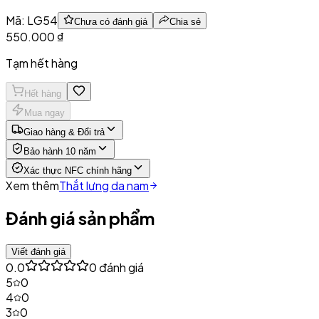
Mã:
LG54
Chưa có đánh giá
Chia sẻ
550.000 ₫
Tạm hết hàng
Hết hàng
Mua ngay
Giao hàng & Đổi trả
Bảo hành 10 năm
Xác thực NFC chính hãng
Xem thêm
Thắt lưng da nam
Đánh giá sản phẩm
Viết đánh giá
0.0
0
đánh giá
5
0
4
0
3
0