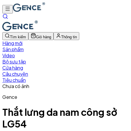
Tìm kiếm
Giỏ hàng
Thông tin
Hàng mới
Sản phẩm
Video
Bộ sưu tập
Cửa hàng
Câu chuyện
Tiêu chuẩn
Chưa có ảnh
Gence
Thắt lưng da nam công sở
LG54