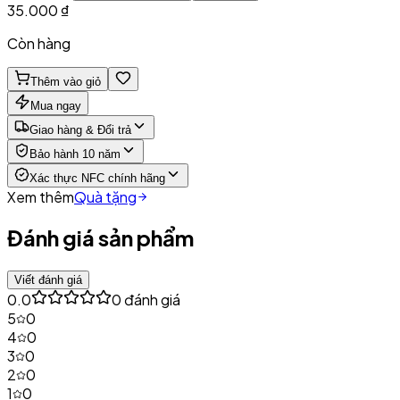
35.000 ₫
Còn hàng
Thêm vào giỏ
Mua ngay
Giao hàng & Đổi trả
Bảo hành 10 năm
Xác thực NFC chính hãng
Xem thêm
Quà tặng
Đánh giá sản phẩm
Viết đánh giá
0.0
0
đánh giá
5
0
4
0
3
0
2
0
1
0