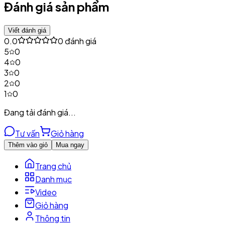
Đánh giá sản phẩm
Viết đánh giá
0.0
0
đánh giá
5
0
4
0
3
0
2
0
1
0
Đang tải đánh giá...
Tư vấn
Giỏ hàng
Thêm vào giỏ
Mua ngay
Trang chủ
Danh mục
Video
Giỏ hàng
Thông tin