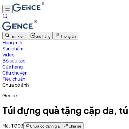
Tìm kiếm
Giỏ hàng
Thông tin
Hàng mới
Sản phẩm
Video
Bộ sưu tập
Cửa hàng
Câu chuyện
Tiêu chuẩn
Chưa có ảnh
Gence
Túi đựng quà tặng cặp da, 
Mã:
TG03
Chưa có đánh giá
Chia sẻ