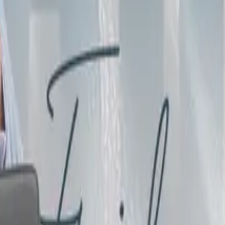
uộng nhất
 phục với nhau tạo nên nét đẹp độc đáo. Nó không chỉ thể phong c
m nhấn cho cá tính, sở thích và gây thu hút mọi người xung quanh.