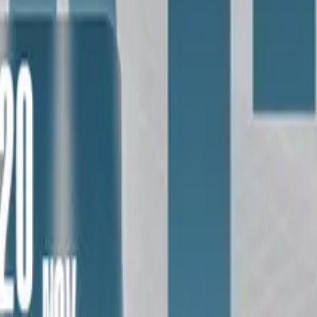
i riêng của bản thân để phân biệt với người khác. Thời trang là nh
rang là gì
và một số phong cách thời trang phổ biến hiện nay.
n, kiểu tóc và make-up mà mọi người tuân theo trong một thời gian
ỗi người.
trang, idol, công nghệ và những yếu tố khác. Do đó, bạn hãy lựa c