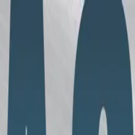
nh phong cách thời trang cá nhân
 Cách xác định phong cách thờ