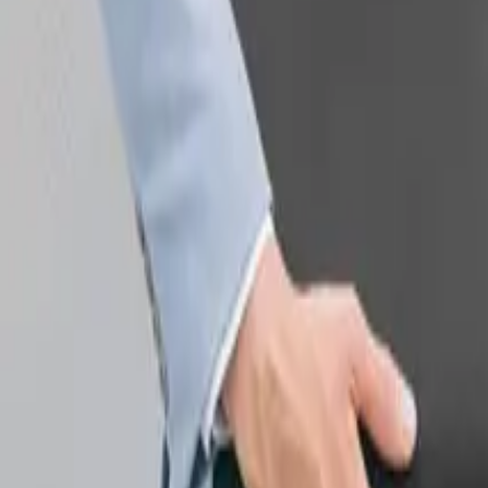
Điểm khác nhau của thời trang và phong các
Sự khác biệt giữa phong cách thời trang và thời trang rất rõ rệ
đổi nhanh chóng theo xu hướng và thương hiệu, chủ yếu thay đổi