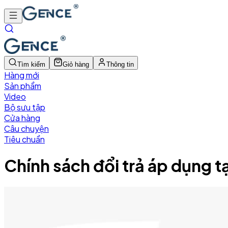
Tìm kiếm
Giỏ hàng
Thông tin
Hàng mới
Sản phẩm
Video
Bộ sưu tập
Cửa hàng
Câu chuyện
Tiêu chuẩn
Chính sách đổi trả áp dụng t