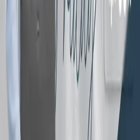
Có
Không
Tác giả
Phạm Minh Phúc là CEO & Founder Đồ Da Công
Sở Cao Cấp Gence - thương hiệu đồ da công
sở cao cấp Việt Nam. Bằng sự nhiệt huyết, sự
trau dồi kiến thức về da cao cấp, cách kinh
doanh và vận hành doanh nghiệp, anh đã dẫn
dắt Gence trở thành thương hiệu Việt Nam nổi
tiếng.
Phạm Minh Phúc
CEO & Founder, Gence