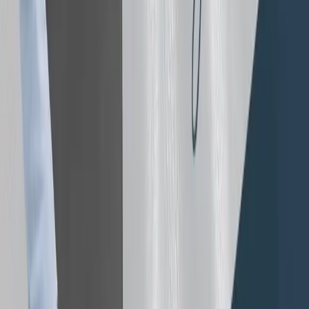
Tin liên quan
GENCE tiên phong ứng dụng công
nghệ NFC
Phạm Minh Phúc
·
12 tháng 1, 2026
Từ bụi phấn trắng năm xưa, thầy gieo
tri thức hoá thành ước mơ.
Từ bụi phấn trắng năm xưa, thầy gieo tri thức hoá thành
ước mơ.
Phạm Minh Phúc
·
5 tháng 11, 2025
Item và thương hiệu thời trang nam
trung niên U50 lịch lãm, quý ông