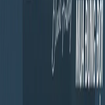
Bảo hành 10 năm
Da 10 năm, phụ kiện 2 năm
Đổi hàng 10 ngày
Hỗ trợ cả khi đổi ý
NFC chính hãng
Quét xác thực từng sản phẩm
Giao nhanh toàn quốc
Miễn phí giao hàng
Công Ty TNHH Thương Mại và Sản Xuất Gence