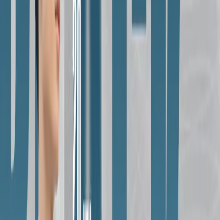
Nguồn gốc của cụm từ lóng “còn cái nịt”
Ý nghĩa cụm từ lóng nổi tiếng “còn cái nịt” trên
facebook:
Theo như chủ nhân tạo ra trend “còn cái nịt” này thì cụm từ
“còn
cái nịt
” trên mạng xã hội có nghĩa là mất trắng, trắng
tay, những thứ không có giá trị, … hoặc dễ hiểu thì “còn
cái
nịt
” mang ý nghĩa là không còn gì cả.
Nguồn gốc của cụm từ lóng “còn cái nịt” xuất phát từ
một buổi live stream:
Video live stream của một hot tiktoker có cái tên là Tiến Bịp
với tiêu đề “Chuyện nhặt được tiền” vào ngày 07 tháng 05
năm 2021 chính là nguồn gốc xuất phát của cụm từ lóng