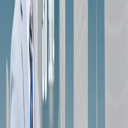
chả đáng gì để lấy. Nhưng nếu, đổi lại không phải 20 nghìn
mà người ta đánh rơi 20 triệu thì chắc chắn người làm rơi chỉ
nhận lại mỗi “còn
cái nịt
”.
“
Cái nịt
” trong câu nói của anh nghĩa là người đánh rơi chỉ
còn nhận lại được sợi chun (thun) buộc (cọc) tiền mà thôi.
Vì thế ý nghĩa của “còn
cái nịt
” nghĩa là chỉ mất tất cả,
không còn giá trị gì và nguồn gốc của nó cũng bắt nguồn từ
hot tiktoker Tiến Bịp này.
Tại sao cụm từ lóng “còn cái nịt” lại trở nên
hót hơn bao giờ hết trên các nền tảng
mạng xã hội?
Tất nhiên, xã hội ngày càng phát triển kéo theo đó là sự
tiến bộ về trình độ của con người. Bởi vì thế, việc sử dụng
từ ngữ một cách đa nghĩa hay cách nhấn nhá, ngắt quãng