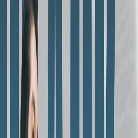
làm nổi bật bản thân mình bằng những cụm từ thật
“trendy”. “
Cái nịt
” cũng là một trong những từ ngữ được
giới trẻ sử dụng rất phổ hiện nay. Vậy
cái nịt
là gì và người
ta thường nói “còn
cái nịt
” nghĩa là sao? Hãy cùng khám
phá nhé!
Cái nịt là gì?
Về khái niệm, định nghĩa của
cái nịt
thì chúng ta có thể xét
nó trên 2 phương diện danh từ và động từ.
Trước tiên, chúng ta xét “
cái nịt
” theo phương diện danh
từ thì có thể phân theo nghĩa của vùng miền, địa phương
để có thể định nghĩa chính xác nhất về
cái nịt
:
Nếu định nghĩa “cái nịt” theo miền Bắc thì
cái nịt
ở đây
mang nghĩa là sợi (cọng) thun, sợi (cọng) chun thường