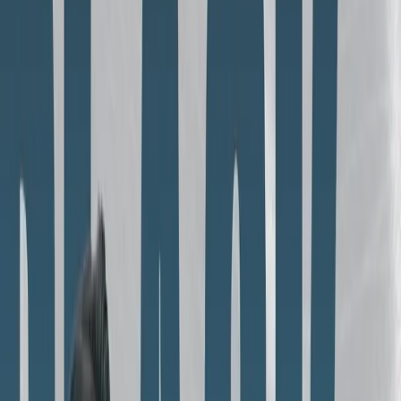
Nội dung bài viết
1
Cái nịt là gì?
2
Nguồn gốc của cụm từ lóng “còn cái nịt”
2.1
Ý nghĩa cụm từ lóng nổi tiếng “còn cái nịt” trên
facebook:
2.2
Nguồn gốc của cụm từ lóng “còn cái nịt” xuất phát
từ một buổi live stream:
3
Tại sao cụm từ lóng “còn cái nịt” lại trở nên hót hơn
bao giờ hết trên các nền tảng mạng xã hội?
4
Vui thôi đừng vui quá với “còn cái nịt”:
Những từ ngữ nói lóng, mang nghĩa bóng của giới trẻ trên
các nền tảng xã hội hiện nay ngày càng nhiều, càng đa
dạng và phổ biến không chỉ với giới trẻ mà đôi khi còn lan
rộng đến cả những độ tuổi lớn hơn.
Vì vậy, việc nắm bắt rõ những xu hướng từ ngữ của giới trẻ
đôi khi không chỉ giúp cho ta có thể hòa nhập, hiểu được
hết nội dung của những cuộc trò chuyện mà còn có thể tự